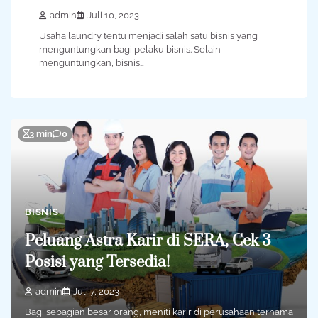
admin
Juli 10, 2023
Usaha laundry tentu menjadi salah satu bisnis yang
menguntungkan bagi pelaku bisnis. Selain
menguntungkan, bisnis…
3 min
0
BISNIS
Peluang Astra Karir di SERA, Cek 3
Posisi yang Tersedia!
admin
Juli 7, 2023
Bagi sebagian besar orang, meniti karir di perusahaan ternama