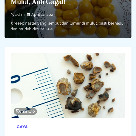
Mulut, Anti Gagal!
admin
April 11, 2023
5 resep nastar yang lembut dan lumer di mulut, pasti berhasil
dan mudah dibuat. Kue…
5 min
0
GAYA