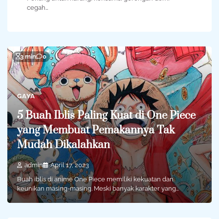
cegah…
3 min
0
GAYA
5 Buah Iblis Paling Kuat di One Piece
yang Membuat Pemakannya Tak
Mudah Dikalahkan
admin
April 17, 2023
Buah iblis di anime One Piece memiliki kekuatan dan
keunikan masing-masing. Meski banyak karakter yang…