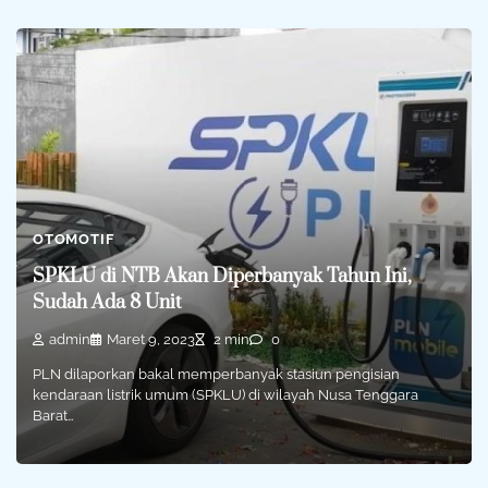
OTOMOTIF
SPKLU di NTB Akan Diperbanyak Tahun Ini,
Sudah Ada 8 Unit
admin
Maret 9, 2023
2 min
0
PLN dilaporkan bakal memperbanyak stasiun pengisian
kendaraan listrik umum (SPKLU) di wilayah Nusa Tenggara
Barat…