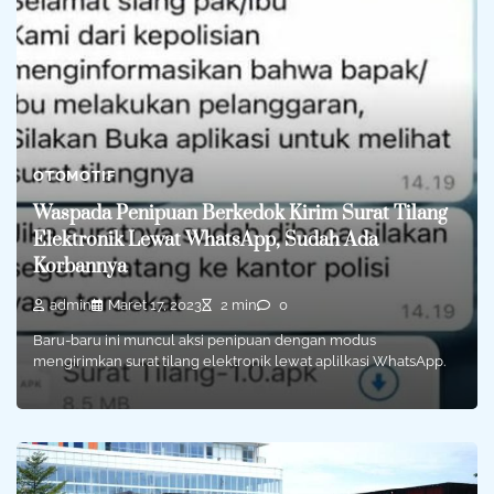
OTOMOTIF
Waspada Penipuan Berkedok Kirim Surat Tilang
Elektronik Lewat WhatsApp, Sudah Ada
Korbannya
admin
Maret 17, 2023
2 min
0
Baru-baru ini muncul aksi penipuan dengan modus
mengirimkan surat tilang elektronik lewat aplilkasi WhatsApp.