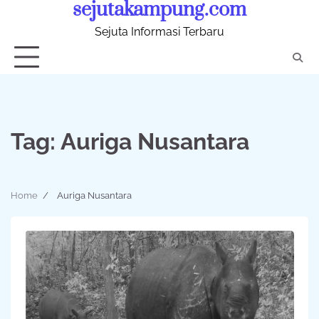
sejutakampung.com
Skip
to
Sejuta Informasi Terbaru
content
Tag:
Auriga Nusantara
Home
Auriga Nusantara