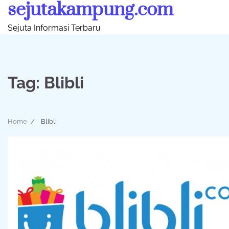
sejutakampung.com
Skip
to
Sejuta Informasi Terbaru
content
Tag:
Blibli
Home
Blibli