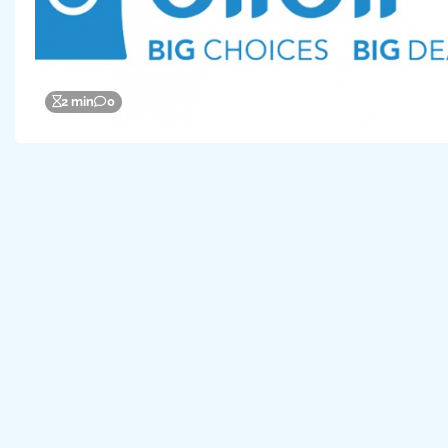
2 min
0