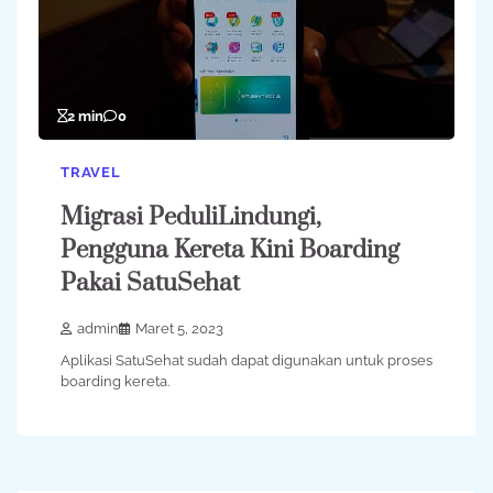
2 min
0
TRAVEL
Migrasi PeduliLindungi,
Pengguna Kereta Kini Boarding
Pakai SatuSehat
admin
Maret 5, 2023
Aplikasi SatuSehat sudah dapat digunakan untuk proses
boarding kereta.