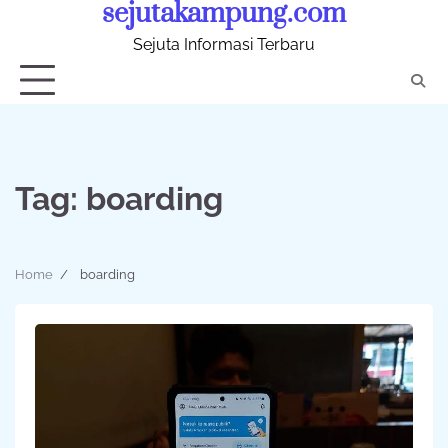
sejutakampung.com
Skip
to
Sejuta Informasi Terbaru
content
Tag:
boarding
Home
boarding