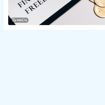
4 min
0