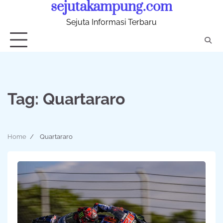
sejutakampung.com
Skip
to
Sejuta Informasi Terbaru
content
Tag:
Quartararo
Home
Quartararo