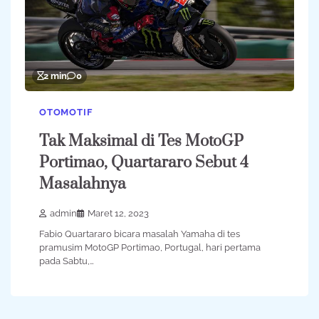
2 min
0
OTOMOTIF
Tak Maksimal di Tes MotoGP
Portimao, Quartararo Sebut 4
Masalahnya
admin
Maret 12, 2023
Fabio Quartararo bicara masalah Yamaha di tes
pramusim MotoGP Portimao, Portugal, hari pertama
pada Sabtu,…