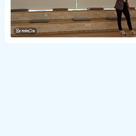
2 min
0