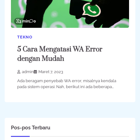
3 min
0
TEKNO
5 Cara Mengatasi WA Error
dengan Mudah
admin
Maret 7, 2023
Ada beragam penyebab WA error, misalnya kendala
pada sistem operasi. Nah, berikut ini ada beberapa…
Pos-pos Terbaru