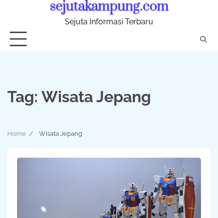
sejutakampung.com
Skip
to
Sejuta Informasi Terbaru
content
Tag:
Wisata Jepang
Home
Wisata Jepang